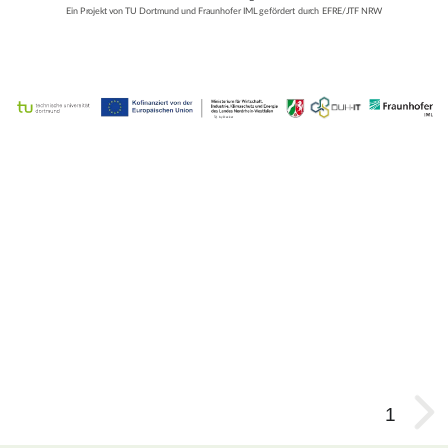
Relevant hierfür sind:
Ein Projekt von TU Dortmund und Fraunhofer IML gefördert durch EFRE/JTF NRW
DUH-
Nodes
, welche das Netzwerk lebendig, dezentral und robust.
Konsensmechanismen
, die dafür sorgen, dass alle Nodes einheitlich
handeln.
IT
Das Netzwerk funktioniert zuverlässig, wenn alle zusammenarbeiten und
-
gemeinsame Regeln beachten.
🚀 by Decker
Innovationstransfer
für
die
Region
Dortmund-
Unna-
Hamm
Ein
1
Projekt