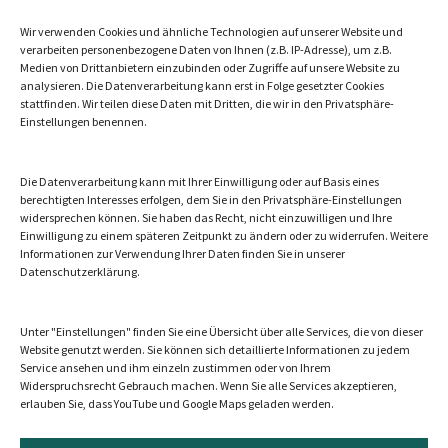
Wir verwenden Cookies und ähnliche Technologien auf unserer Website und
verarbeiten personenbezogene Daten von Ihnen (z.B. IP-Adresse), um z.B.
Medien von Drittanbietern einzubinden oder Zugriffe auf unsere Website zu
Let’s talk
analysieren. Die Datenverarbeitung kann erst in Folge gesetzter Cookies
stattfinden. Wir teilen diese Daten mit Dritten, die wir in den Privatsphäre-
Die beste Website ersetzt kein persönliches
Einstellungen benennen.
Gespräch.
Kontaktieren Sie uns!
Die Datenverarbeitung kann mit Ihrer Einwilligung oder auf Basis eines
berechtigten Interesses erfolgen, dem Sie in den Privatsphäre-Einstellungen
Kontakt
widersprechen können. Sie haben das Recht, nicht einzuwilligen und Ihre
Einwilligung zu einem späteren Zeitpunkt zu ändern oder zu widerrufen. Weitere
Informationen zur Verwendung Ihrer Daten finden Sie in unserer
Datenschutzerklärung.
Unter "Einstellungen" finden Sie eine Übersicht über alle Services, die von dieser
Website genutzt werden. Sie können sich detaillierte Informationen zu jedem
Gefördert von
Service ansehen und ihm einzeln zustimmen oder von Ihrem
Widerspruchsrecht Gebrauch machen. Wenn Sie alle Services akzeptieren,
erlauben Sie, dass YouTube und Google Maps geladen werden.