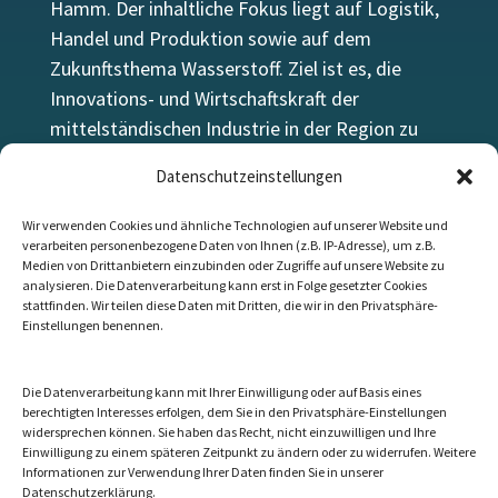
Hamm. Der inhaltliche Fokus liegt auf Logistik,
Handel und Produktion sowie auf dem
Zukunftsthema Wasserstoff. Ziel ist es, die
Innovations- und Wirtschaftskraft der
mittelständischen Industrie in der Region zu
stärken.
Datenschutzeinstellungen
Wir verwenden Cookies und ähnliche Technologien auf unserer Website und
verarbeiten personenbezogene Daten von Ihnen (z.B. IP-Adresse), um z.B.
Medien von Drittanbietern einzubinden oder Zugriffe auf unsere Website zu
Let’s talk
analysieren. Die Datenverarbeitung kann erst in Folge gesetzter Cookies
stattfinden. Wir teilen diese Daten mit Dritten, die wir in den Privatsphäre-
Die beste Website ersetzt kein persönliches
Einstellungen benennen.
Gespräch.
Kontaktieren Sie uns!
Die Datenverarbeitung kann mit Ihrer Einwilligung oder auf Basis eines
berechtigten Interesses erfolgen, dem Sie in den Privatsphäre-Einstellungen
Kontakt
widersprechen können. Sie haben das Recht, nicht einzuwilligen und Ihre
Einwilligung zu einem späteren Zeitpunkt zu ändern oder zu widerrufen. Weitere
Informationen zur Verwendung Ihrer Daten finden Sie in unserer
Datenschutzerklärung.