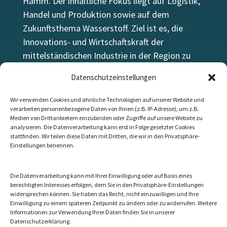
Hamm. Der inhaltliche Fokus liegt auf Logistik,
Handel und Produktion sowie auf dem
Zukunftsthema Wasserstoff. Ziel ist es, die
Innovations- und Wirtschaftskraft der
mittelständischen Industrie in der Region zu
stärken.
Datenschutzeinstellungen
Wir verwenden Cookies und ähnliche Technologien auf unserer Website und
verarbeiten personenbezogene Daten von Ihnen (z.B. IP-Adresse), um z.B.
Medien von Drittanbietern einzubinden oder Zugriffe auf unsere Website zu
Let’s talk
analysieren. Die Datenverarbeitung kann erst in Folge gesetzter Cookies
stattfinden. Wir teilen diese Daten mit Dritten, die wir in den Privatsphäre-
Die beste Website ersetzt kein persönliches
Einstellungen benennen.
Gespräch.
Kontaktieren Sie uns!
Die Datenverarbeitung kann mit Ihrer Einwilligung oder auf Basis eines
berechtigten Interesses erfolgen, dem Sie in den Privatsphäre-Einstellungen
Kontakt
widersprechen können. Sie haben das Recht, nicht einzuwilligen und Ihre
Einwilligung zu einem späteren Zeitpunkt zu ändern oder zu widerrufen. Weitere
Informationen zur Verwendung Ihrer Daten finden Sie in unserer
Datenschutzerklärung.