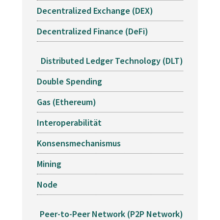
Decentralized Exchange (DEX)
E
Decentralized Finance (DeFi)
E
E
Distributed Ledger Technology (DLT)
Double Spending
E
Gas (Ethereum)
E
Interoperabilität
E
Konsensmechanismus
E
Mining
E
Node
E
E
Peer-to-Peer Network (P2P Network)