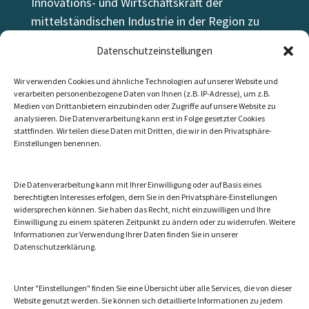
Innovations- und Wirtschaftskraft der
mittelständischen Industrie in der Region zu
stärken.
Datenschutzeinstellungen
Wir verwenden Cookies und ähnliche Technologien auf unserer Website und
verarbeiten personenbezogene Daten von Ihnen (z.B. IP-Adresse), um z.B.
Medien von Drittanbietern einzubinden oder Zugriffe auf unsere Website zu
Let’s talk
analysieren. Die Datenverarbeitung kann erst in Folge gesetzter Cookies
stattfinden. Wir teilen diese Daten mit Dritten, die wir in den Privatsphäre-
Die beste Website ersetzt kein persönliches
Einstellungen benennen.
Gespräch.
Kontaktieren Sie uns!
Die Datenverarbeitung kann mit Ihrer Einwilligung oder auf Basis eines
berechtigten Interesses erfolgen, dem Sie in den Privatsphäre-Einstellungen
Kontakt
widersprechen können. Sie haben das Recht, nicht einzuwilligen und Ihre
Einwilligung zu einem späteren Zeitpunkt zu ändern oder zu widerrufen. Weitere
Informationen zur Verwendung Ihrer Daten finden Sie in unserer
Datenschutzerklärung.
Unter "Einstellungen" finden Sie eine Übersicht über alle Services, die von dieser
Website genutzt werden. Sie können sich detaillierte Informationen zu jedem
Gefördert von